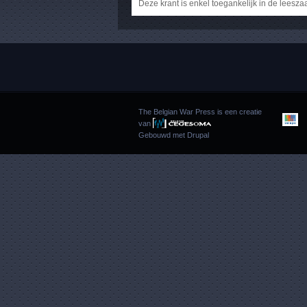
Deze krant is enkel toegankelijk in de leesza
The Belgian War Press is een creatie
van
Gebouwd met
Drupal