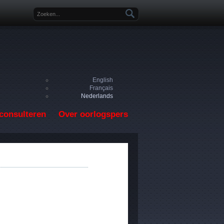
Zoekveld
English
Français
Nederlands
consulteren
Over oorlogspers