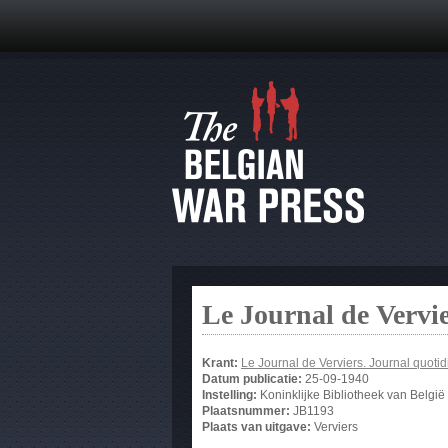
Le Journal de Vervi
Krant:
Le Journal de Verviers. Journal quotid
Datum publicatie:
25-09-1940
Instelling:
Koninklijke Bibliotheek van België
Plaatsnummer:
JB1193
Plaats van uitgave:
Verviers