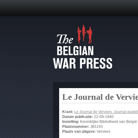
Le Journal de Vervi
Krant:
Le Journal de Verviers. Journal quotid
Datum publicatie:
22-09-1940
Instelling:
Koninklijke Bibliotheek van België
Plaatsnummer:
JB1193
Plaats van uitgave:
Verviers