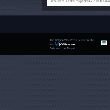
Deze krant is enkel toegankelijk in de leesza
The Belgian War Press is een creatie
van
Gebouwd met
Drupal