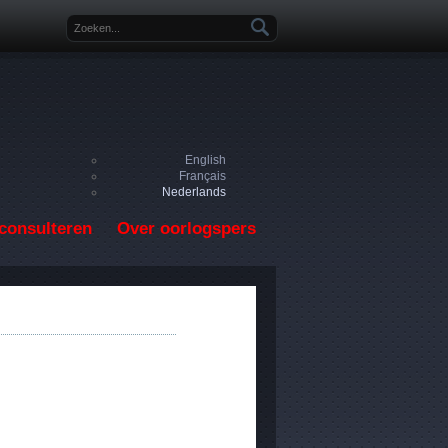
Zoekveld
English
Français
Nederlands
consulteren
Over oorlogspers