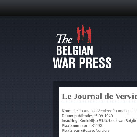
Le Journal de Vervi
Krant:
Le Journal de Verviers. Journal quotid
Datum publicatie:
15-09-1940
Instelling:
Koninklijke Bibliotheek van België
Plaatsnummer:
JB1193
Plaats van uitgave:
Verviers