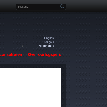
Zoekveld
English
Français
Nederlands
consulteren
Over oorlogspers