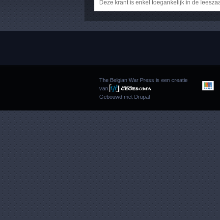
Deze krant is enkel toegankelijk in de leesza
The Belgian War Press is een creatie
van
Gebouwd met
Drupal