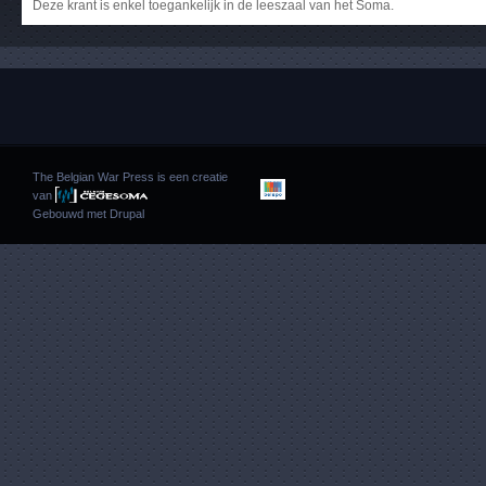
Deze krant is enkel toegankelijk in de leeszaal van het Soma.
The Belgian War Press is een creatie
van
Gebouwd met
Drupal