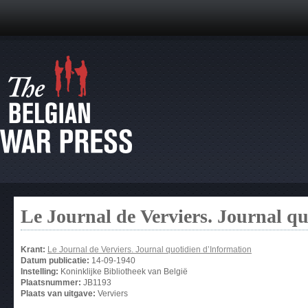
Le Journal de Verviers. Journal q
Krant:
Le Journal de Verviers. Journal quotidien d’Information
Datum publicatie:
14-09-1940
Instelling:
Koninklijke Bibliotheek van België
Plaatsnummer:
JB1193
Plaats van uitgave:
Verviers