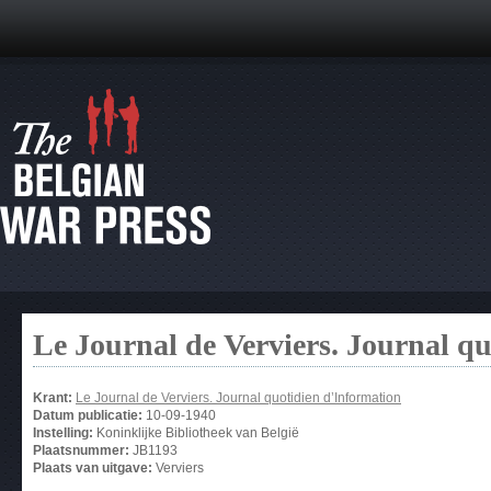
Le Journal de Verviers. Journal q
Krant:
Le Journal de Verviers. Journal quotidien d’Information
Datum publicatie:
10-09-1940
Instelling:
Koninklijke Bibliotheek van België
Plaatsnummer:
JB1193
Plaats van uitgave:
Verviers