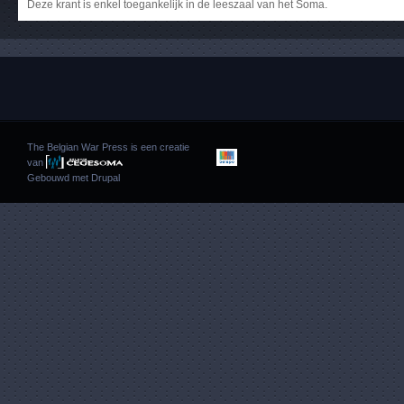
Deze krant is enkel toegankelijk in de leeszaal van het Soma.
The Belgian War Press is een creatie
van
Gebouwd met
Drupal