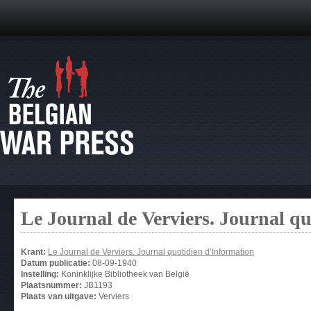
Le Journal de Verviers. Journal q
Krant:
Le Journal de Verviers. Journal quotidien d’Information
Datum publicatie:
08-09-1940
Instelling:
Koninklijke Bibliotheek van België
Plaatsnummer:
JB1193
Plaats van uitgave:
Verviers