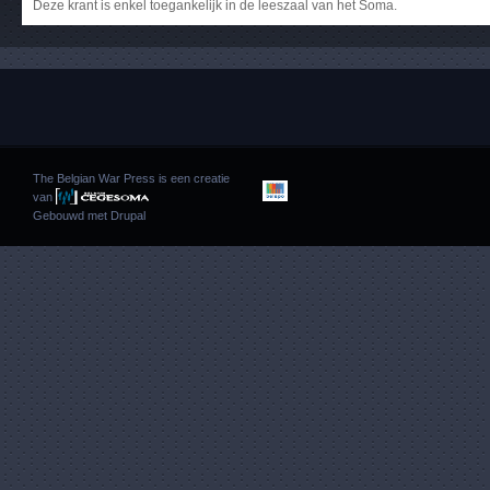
Deze krant is enkel toegankelijk in de leeszaal van het Soma.
The Belgian War Press is een creatie
van
Gebouwd met
Drupal