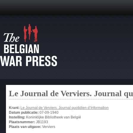
Le Journal de Verviers. Journal q
Krant:
Le Journal de Verviers. Journal quotidien d’Information
Datum publicatie:
07-09-1940
Instelling:
Koninklijke Bibliotheek van België
Plaatsnummer:
JB1193
Plaats van uitgave:
Verviers