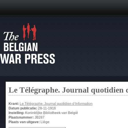
Le Télégraphe. Journal quotidien 
Krant:
Le Télégraphe. Journal quotidien d’Information
Datum publicatie:
28-11-1916
Instelling:
Koninklijke Bibliotheek van België
Plaatsnummer:
JB287
Plaats van uitgave:
Liège