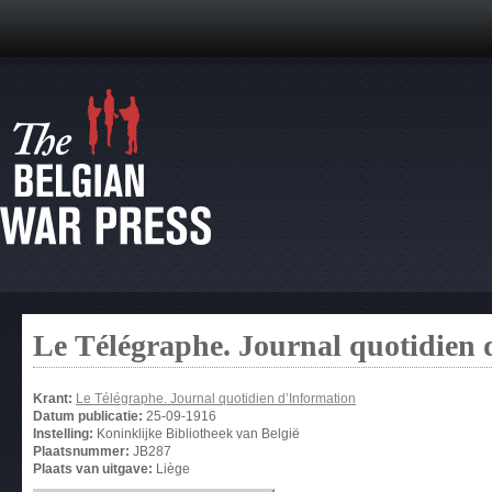
Le Télégraphe. Journal quotidien 
Krant:
Le Télégraphe. Journal quotidien d’Information
Datum publicatie:
25-09-1916
Instelling:
Koninklijke Bibliotheek van België
Plaatsnummer:
JB287
Plaats van uitgave:
Liège