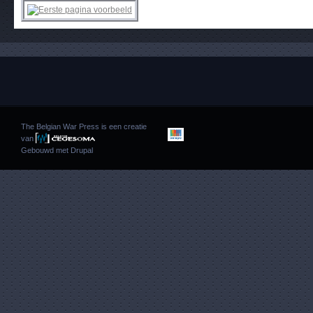
The Belgian War Press is een creatie
van
Gebouwd met
Drupal