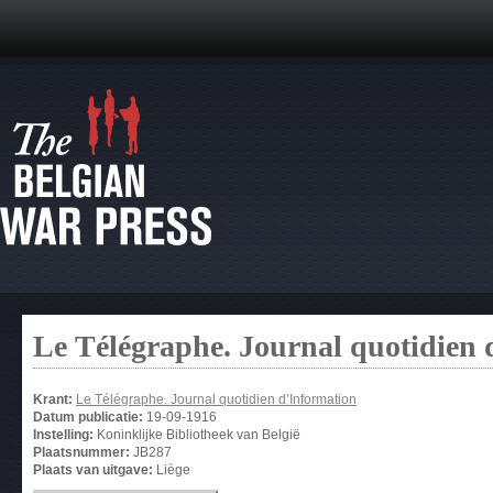
Le Télégraphe. Journal quotidien 
Krant:
Le Télégraphe. Journal quotidien d’Information
Datum publicatie:
19-09-1916
Instelling:
Koninklijke Bibliotheek van België
Plaatsnummer:
JB287
Plaats van uitgave:
Liège