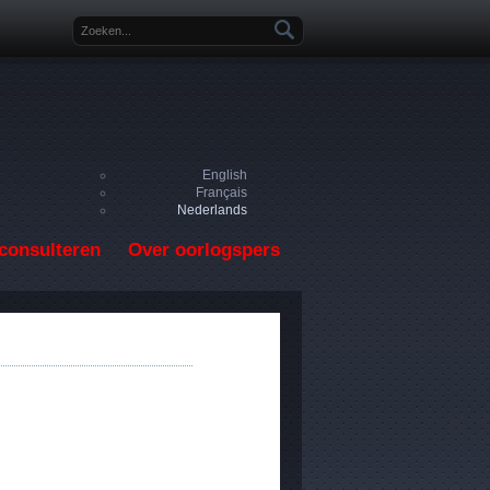
Zoekveld
English
Français
Nederlands
consulteren
Over oorlogspers