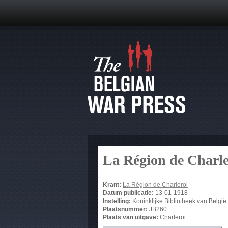
La Région de Charle
Krant:
La Région de Charleroi
Datum publicatie:
13-01-1918
Instelling:
Koninklijke Bibliotheek van België
Plaatsnummer:
JB260
Plaats van uitgave:
Charleroi