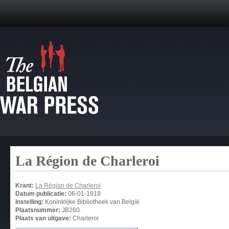
La Région de Charleroi
Krant:
La Région de Charleroi
Datum publicatie:
06-01-1918
Instelling:
Koninklijke Bibliotheek van België
Plaatsnummer:
JB260
Plaats van uitgave:
Charleroi