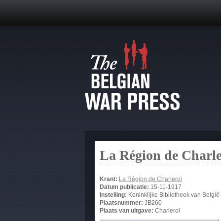
La Région de Charle
Krant:
La Région de Charleroi
Datum publicatie:
15-11-1917
Instelling:
Koninklijke Bibliotheek van België
Plaatsnummer:
JB260
Plaats van uitgave:
Charleroi