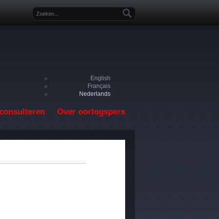
Zoekveld
English
Français
Nederlands
consulteren
Over oorlogspers