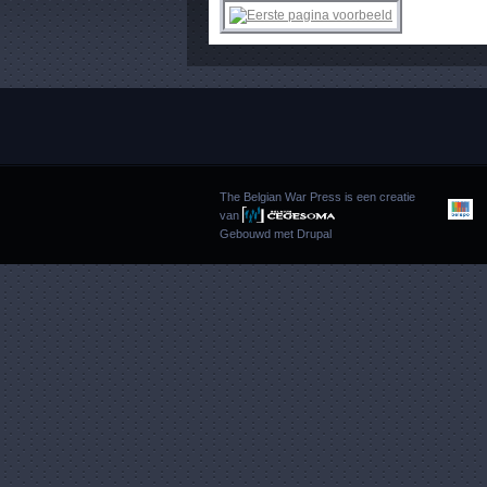
The Belgian War Press is een creatie
van
Gebouwd met
Drupal