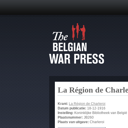
La Région de Charle
Krant:
La Région de Charleroi
Datum publicatie:
18-12-1916
Instelling:
Koninklijke Bibliotheek van België
Plaatsnummer:
JB260
Plaats van uitgave:
Charleroi