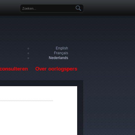
Zoekveld
English
Français
Nederlands
consulteren
Over oorlogspers