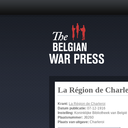
La Région de Charle
Krant:
La Région de Charleroi
Datum publicatie:
07-12-1916
Instelling:
Koninklijke Bibliotheek van België
Plaatsnummer:
JB260
Plaats van uitgave:
Charleroi