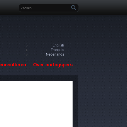
Zoekveld
English
Français
Nederlands
consulteren
Over oorlogspers