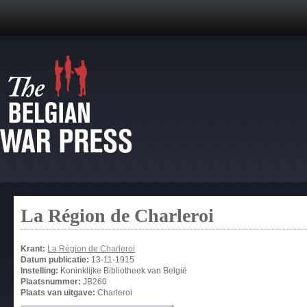
La Région de Charleroi
Krant:
La Région de Charleroi
Datum publicatie:
13-11-1915
Instelling:
Koninklijke Bibliotheek van België
Plaatsnummer:
JB260
Plaats van uitgave:
Charleroi