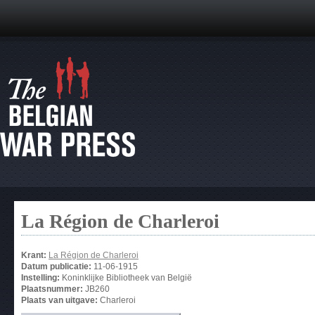
La Région de Charleroi
Krant:
La Région de Charleroi
Datum publicatie:
11-06-1915
Instelling:
Koninklijke Bibliotheek van België
Plaatsnummer:
JB260
Plaats van uitgave:
Charleroi