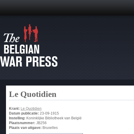
Le Quotidien
Krant:
Le Quotidien
Datum publicatie:
23-09-1915
Instelling:
Koninklijke Bibliotheek van België
Plaatsnummer:
JB256
Plaats van uitgave:
Bruxelles