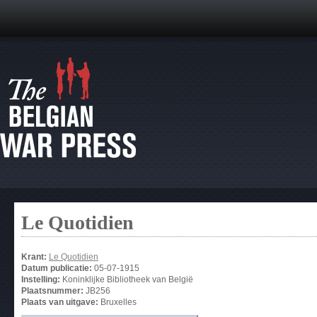
Le Quotidien
Krant:
Le Quotidien
Datum publicatie:
05-07-1915
Instelling:
Koninklijke Bibliotheek van België
Plaatsnummer:
JB256
Plaats van uitgave:
Bruxelles