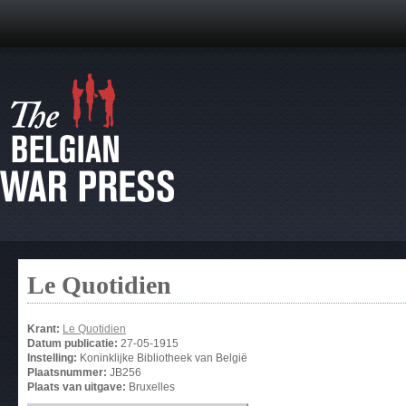
Le Quotidien
Krant:
Le Quotidien
Datum publicatie:
27-05-1915
Instelling:
Koninklijke Bibliotheek van België
Plaatsnummer:
JB256
Plaats van uitgave:
Bruxelles