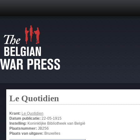
Le Quotidien
Krant:
Le Quotidien
Datum publicatie:
22-05-1915
Instelling:
Koninklijke Bibliotheek van België
Plaatsnummer:
JB256
Plaats van uitgave:
Bruxelles