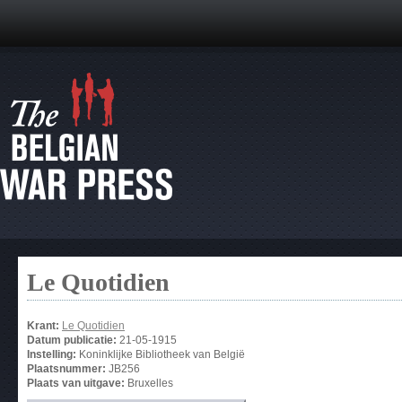
Le Quotidien
Krant:
Le Quotidien
Datum publicatie:
21-05-1915
Instelling:
Koninklijke Bibliotheek van België
Plaatsnummer:
JB256
Plaats van uitgave:
Bruxelles