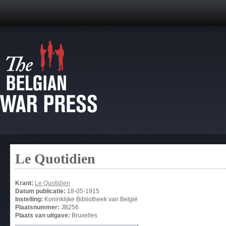
Le Quotidien
Krant:
Le Quotidien
Datum publicatie:
18-05-1915
Instelling:
Koninklijke Bibliotheek van België
Plaatsnummer:
JB256
Plaats van uitgave:
Bruxelles