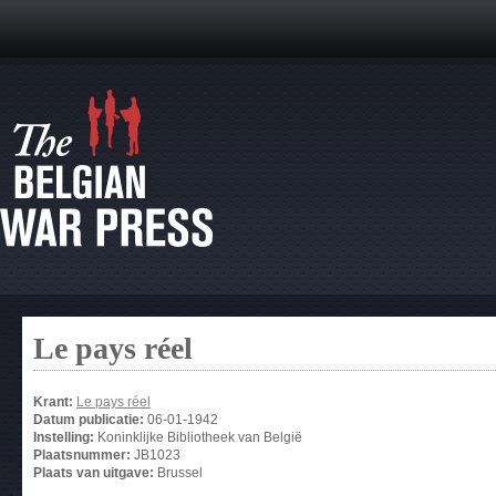
Le pays réel
Krant:
Le pays réel
Datum publicatie:
06-01-1942
Instelling:
Koninklijke Bibliotheek van België
Plaatsnummer:
JB1023
Plaats van uitgave:
Brussel