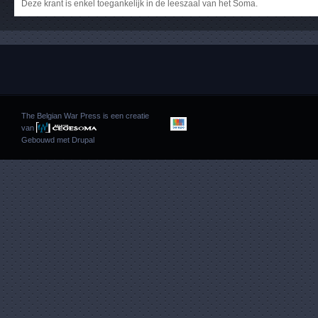
Deze krant is enkel toegankelijk in de leeszaal van het Soma.
The Belgian War Press is een creatie
van
Gebouwd met
Drupal