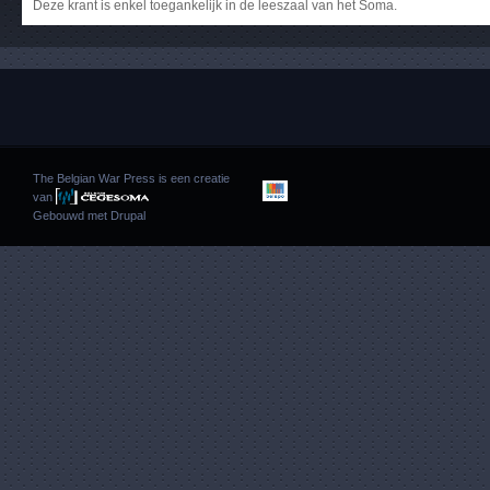
Deze krant is enkel toegankelijk in de leeszaal van het Soma.
The Belgian War Press is een creatie
van
Gebouwd met
Drupal