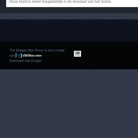
Deze krant is enkel toegankelijk in de leeszaal van het Soma.
The Belgian War Press is een creatie
van
Gebouwd met
Drupal