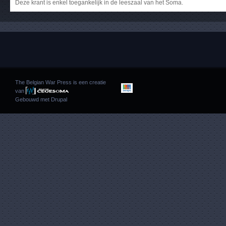
Deze krant is enkel toegankelijk in de leeszaal van het Soma.
The Belgian War Press is een creatie
van
Gebouwd met
Drupal