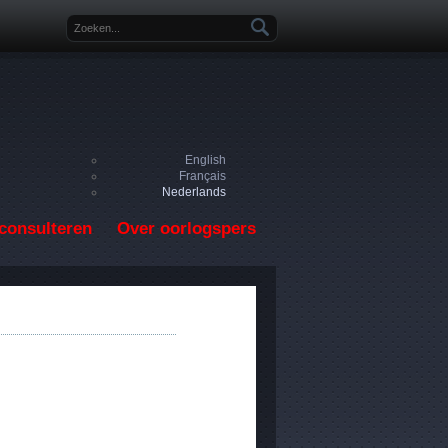
Zoekveld
English
Français
Nederlands
consulteren
Over oorlogspers