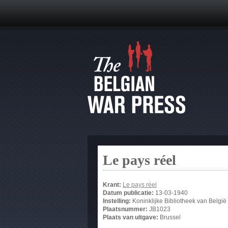
Le pays réel
Krant:
Le pays réel
Datum publicatie:
13-03-1940
Instelling:
Koninklijke Bibliotheek van België
Plaatsnummer:
JB1023
Plaats van uitgave:
Brussel