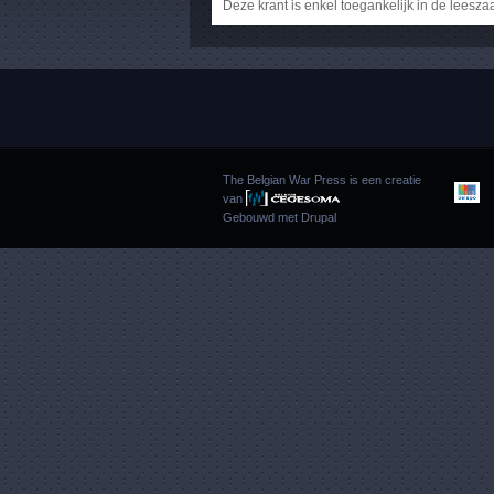
Deze krant is enkel toegankelijk in de leesza
The Belgian War Press is een creatie
van
Gebouwd met
Drupal