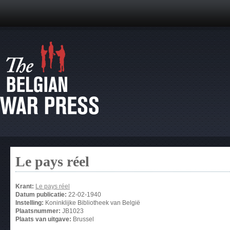
Le pays réel
Krant:
Le pays réel
Datum publicatie:
22-02-1940
Instelling:
Koninklijke Bibliotheek van België
Plaatsnummer:
JB1023
Plaats van uitgave:
Brussel