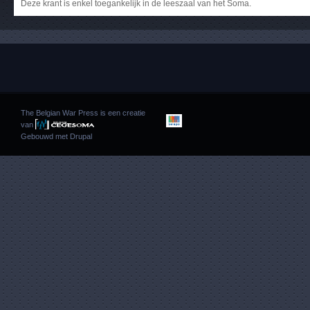
Deze krant is enkel toegankelijk in de leeszaal van het Soma.
The Belgian War Press is een creatie
van
Gebouwd met
Drupal