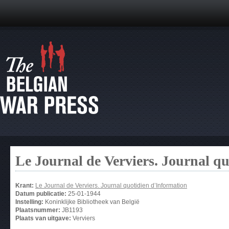
Le Journal de Verviers. Journal q
Krant:
Le Journal de Verviers. Journal quotidien d’Information
Datum publicatie:
25-01-1944
Instelling:
Koninklijke Bibliotheek van België
Plaatsnummer:
JB1193
Plaats van uitgave:
Verviers