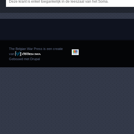
Deze krant is enkel toegankelijk in de leeszaal van het Soma.
The Belgian War Press is een creatie
van
Gebouwd met
Drupal