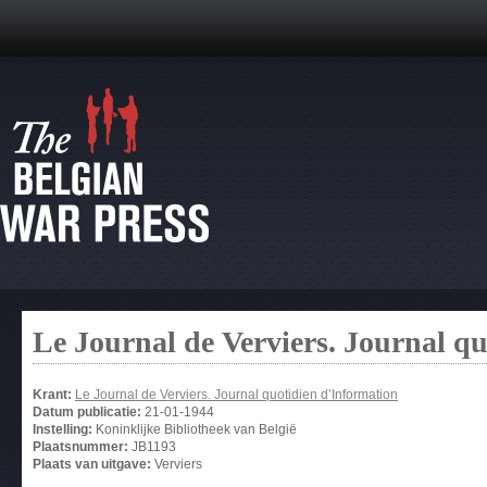
Le Journal de Verviers. Journal q
Krant:
Le Journal de Verviers. Journal quotidien d’Information
Datum publicatie:
21-01-1944
Instelling:
Koninklijke Bibliotheek van België
Plaatsnummer:
JB1193
Plaats van uitgave:
Verviers