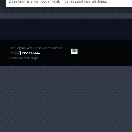
Deze krant is enkel toegankelijk in de leeszaal van het Soma.
The Belgian War Press is een creatie
van
Gebouwd met
Drupal