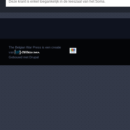
Deze krant is enkel toegankelijk in de leeszaal van het Soma.
The Belgian War Press is een creatie
van
Gebouwd met
Drupal