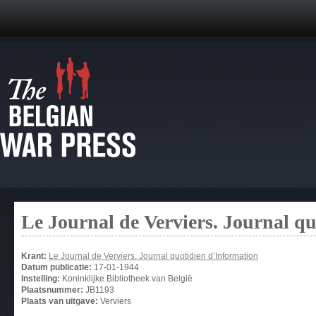
Le Journal de Verviers. Journal q
Krant:
Le Journal de Verviers. Journal quotidien d’Information
Datum publicatie:
17-01-1944
Instelling:
Koninklijke Bibliotheek van België
Plaatsnummer:
JB1193
Plaats van uitgave:
Verviers