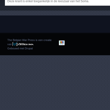
Deze krant is enkel toegankelijk in de leeszaal van het Soma.
The Belgian War Press is een creatie
van
Gebouwd met
Drupal