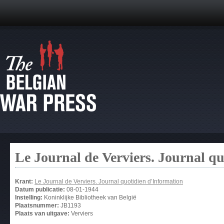
Le Journal de Verviers. Journal q
Krant:
Le Journal de Verviers. Journal quotidien d’Information
Datum publicatie:
08-01-1944
Instelling:
Koninklijke Bibliotheek van België
Plaatsnummer:
JB1193
Plaats van uitgave:
Verviers