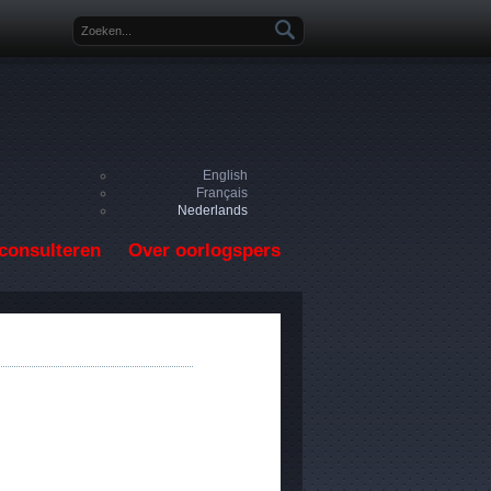
Zoekveld
English
Français
Nederlands
consulteren
Over oorlogspers