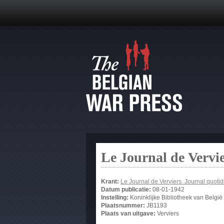
Le Journal de Vervi
Krant:
Le Journal de Verviers. Journal quotid
Datum publicatie:
08-01-1942
Instelling:
Koninklijke Bibliotheek van België
Plaatsnummer:
JB1193
Plaats van uitgave:
Verviers