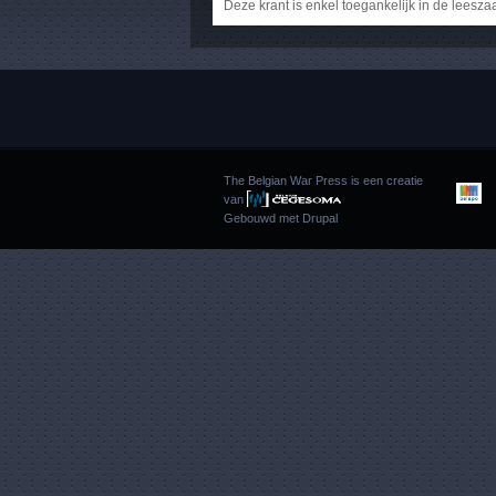
Deze krant is enkel toegankelijk in de leesza
The Belgian War Press is een creatie
van
Gebouwd met
Drupal