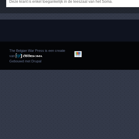
Deze krant is enkel toegankelijk in de leeszaal van het Soma.
The Belgian War Press is een creatie
van
Gebouwd met
Drupal