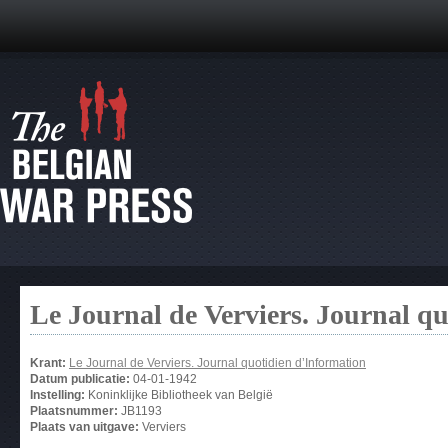
Le Journal de Verviers. Journal q
Krant:
Le Journal de Verviers. Journal quotidien d’Information
Datum publicatie:
04-01-1942
Instelling:
Koninklijke Bibliotheek van België
Plaatsnummer:
JB1193
Plaats van uitgave:
Verviers