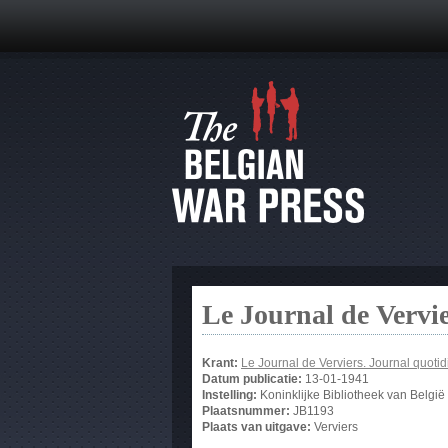
Le Journal de Vervi
Krant:
Le Journal de Verviers. Journal quotid
Datum publicatie:
13-01-1941
Instelling:
Koninklijke Bibliotheek van België
Plaatsnummer:
JB1193
Plaats van uitgave:
Verviers