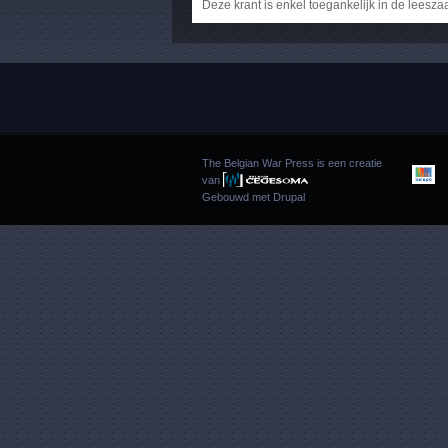
Deze krant is enkel toegankelijk in de leesza
The Belgian War Press is een creatie
van
Gebouwd met
Drupal