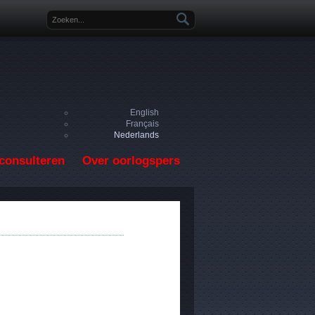
Zoekveld
English
Français
Nederlands
consulteren
Over oorlogspers