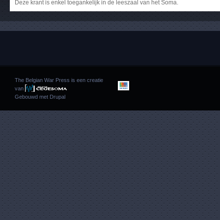
Deze krant is enkel toegankelijk in de leeszaal van het Soma.
The Belgian War Press is een creatie
van
Gebouwd met
Drupal