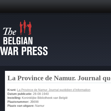
La Province de Namur. Journal qu
Krant:
La Province de Namur. Journal quotidien d’Information
Datum publicatie:
28-08-1940
Instelling:
Koninklijke Bibliotheek van België
Plaatsnummer:
JB698
Plaats van uitgave:
Namur