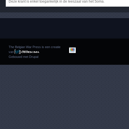
Deze krant is enkel toegankelijk in de leeszaal van het Soma.
The Belgian War Press is een creatie
van
Gebouwd met
Drupal