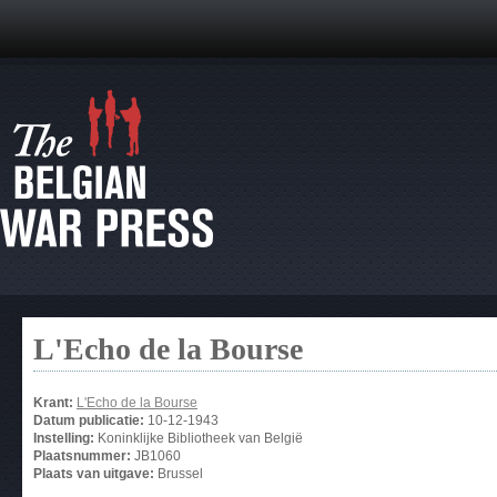
L'Echo de la Bourse
Krant:
L'Echo de la Bourse
Datum publicatie:
10-12-1943
Instelling:
Koninklijke Bibliotheek van België
Plaatsnummer:
JB1060
Plaats van uitgave:
Brussel