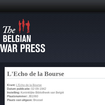
L'Echo de la Bourse
Krant:
L'Echo de la Bourse
Datum publicatie:
02-09-1942
Instelling:
Koninklijke Bibliotheek van België
Plaatsnummer:
JB1060
Plaats van uitgave:
Brussel