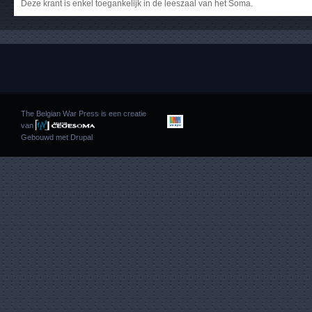
Deze krant is enkel toegankelijk in de leeszaal van het Soma.
The Belgian War Press is een creatie
van
Gebouwd met
Drupal