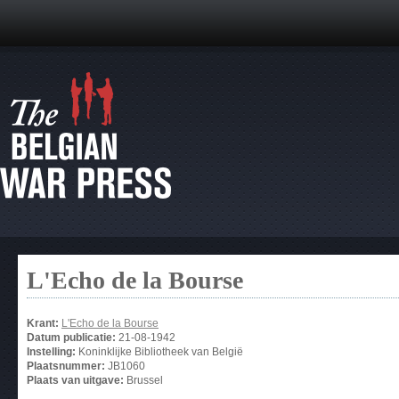
L'Echo de la Bourse
Krant:
L'Echo de la Bourse
Datum publicatie:
21-08-1942
Instelling:
Koninklijke Bibliotheek van België
Plaatsnummer:
JB1060
Plaats van uitgave:
Brussel