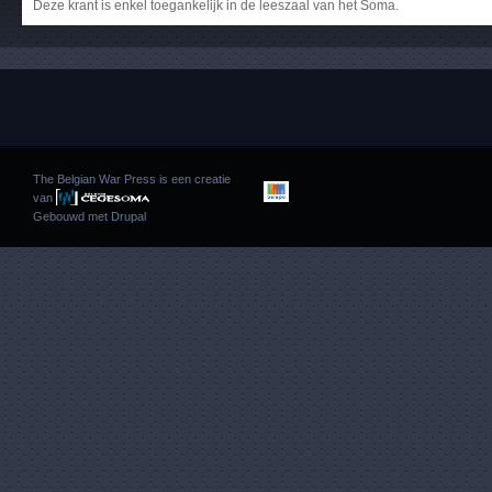
Deze krant is enkel toegankelijk in de leeszaal van het Soma.
The Belgian War Press is een creatie
van
Gebouwd met
Drupal