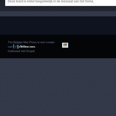
Deze krant is enkel toegankelijk in de leeszaal van het Soma.
The Belgian War Press is een creatie
van
Gebouwd met
Drupal