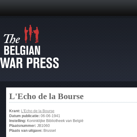
L'Echo de la Bourse
Krant:
L'Echo de la Bourse
Datum publicatie:
06-06-1941
Instelling:
Koninklijke Bibliotheek van België
Plaatsnummer:
JB1060
Plaats van uitgave:
Brussel