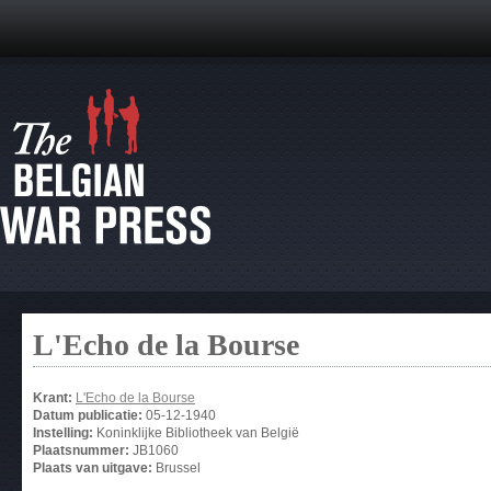
L'Echo de la Bourse
Krant:
L'Echo de la Bourse
Datum publicatie:
05-12-1940
Instelling:
Koninklijke Bibliotheek van België
Plaatsnummer:
JB1060
Plaats van uitgave:
Brussel