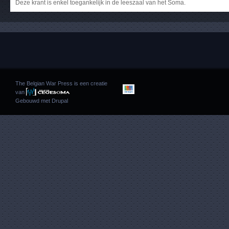
Deze krant is enkel toegankelijk in de leeszaal van het Soma.
The Belgian War Press is een creatie
van
Gebouwd met
Drupal