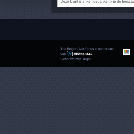
Deze krant is enkel toegankelijk in de leesza
The Belgian War Press is een creatie
van
Gebouwd met
Drupal