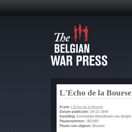
L'Echo de la Bourse
Krant:
L'Echo de la Bourse
Datum publicatie:
29-11-1940
Instelling:
Koninklijke Bibliotheek van België
Plaatsnummer:
JB1060
Plaats van uitgave:
Brussel