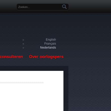
Zoekveld
English
Français
Nederlands
consulteren
Over oorlogspers