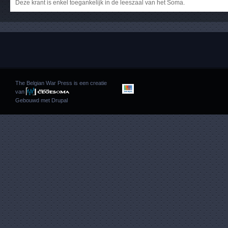
Deze krant is enkel toegankelijk in de leeszaal van het Soma.
The Belgian War Press is een creatie
van
Gebouwd met
Drupal