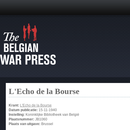
L'Echo de la Bourse
Krant:
L'Echo de la Bourse
Datum publicatie:
15-11-1940
Instelling:
Koninklijke Bibliotheek van België
Plaatsnummer:
JB1060
Plaats van uitgave:
Brussel