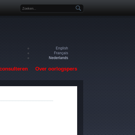
Zoekveld
English
Français
Nederlands
consulteren
Over oorlogspers