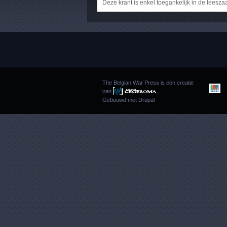
Deze krant is enkel toegankelijk in de leesza
The Belgian War Press is een creatie
van
Gebouwd met
Drupal