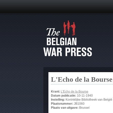
L'Echo de la Bourse
Krant:
L'Echo de la Bourse
Datum publicatie:
10-11-1940
Instelling:
Koninklijke Bibliotheek van België
Plaatsnummer:
JB1060
Plaats van uitgave:
Brussel