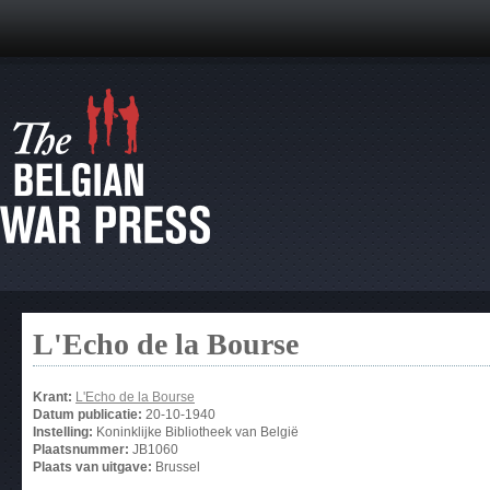
L'Echo de la Bourse
Krant:
L'Echo de la Bourse
Datum publicatie:
20-10-1940
Instelling:
Koninklijke Bibliotheek van België
Plaatsnummer:
JB1060
Plaats van uitgave:
Brussel