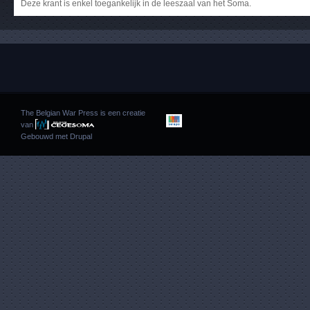
Deze krant is enkel toegankelijk in de leeszaal van het Soma.
The Belgian War Press is een creatie
van
Gebouwd met
Drupal