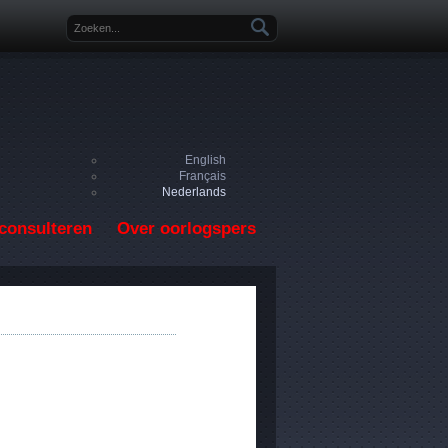
Zoekveld
English
Français
Nederlands
consulteren
Over oorlogspers