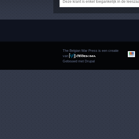
Deze krant is enkel toegankelijk in de leesza
The Belgian War Press is een creatie
van
Gebouwd met
Drupal