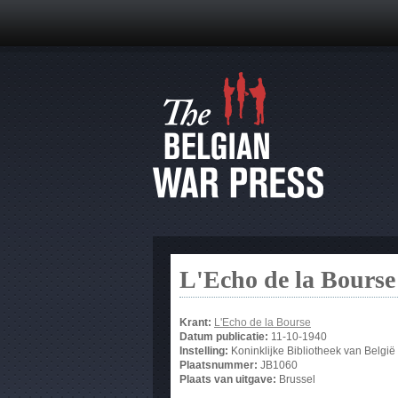
L'Echo de la Bourse
Krant:
L'Echo de la Bourse
Datum publicatie:
11-10-1940
Instelling:
Koninklijke Bibliotheek van België
Plaatsnummer:
JB1060
Plaats van uitgave:
Brussel