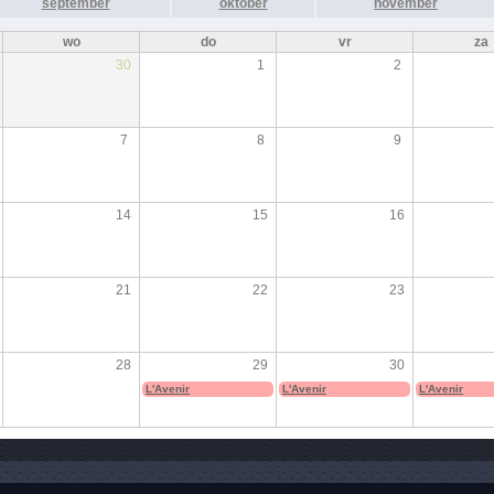
september
oktober
november
wo
do
vr
za
30
1
2
7
8
9
14
15
16
21
22
23
28
29
30
L'Avenir
L'Avenir
L'Avenir