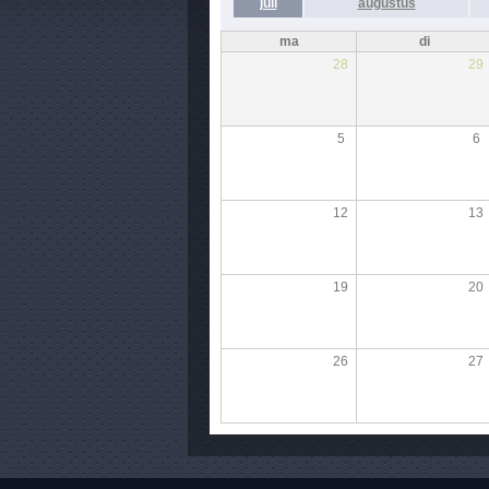
juli
augustus
ma
di
28
29
5
6
12
13
19
20
26
27