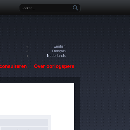
Zoekveld
English
Français
Nederlands
consulteren
Over oorlogspers