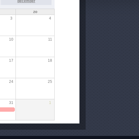
december
zo
3
4
10
11
17
18
24
25
31
1