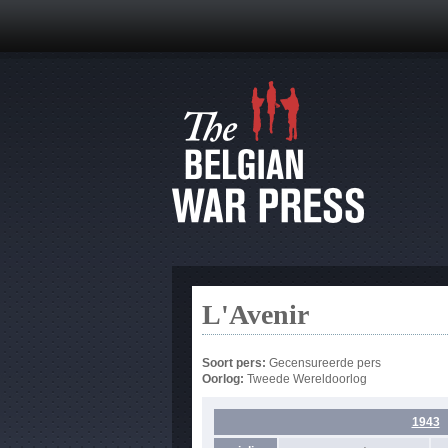
L'Avenir
Soort pers:
Gecensureerde pers
Oorlog:
Tweede Wereldoorlog
1943