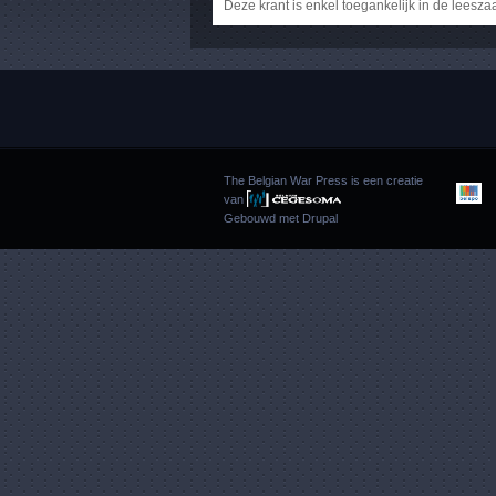
Deze krant is enkel toegankelijk in de leesza
The Belgian War Press is een creatie
van
Gebouwd met
Drupal