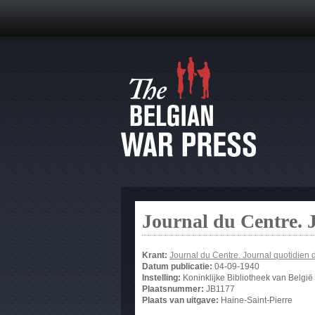
Journal du Centre. 
Krant:
Journal du Centre. Journal quotidien 
Datum publicatie:
04-09-1940
Instelling:
Koninklijke Bibliotheek van België
Plaatsnummer:
JB1177
Plaats van uitgave:
Haine-Saint-Pierre