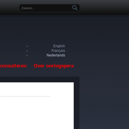
Zoekveld
English
Français
Nederlands
consulteren
Over oorlogspers