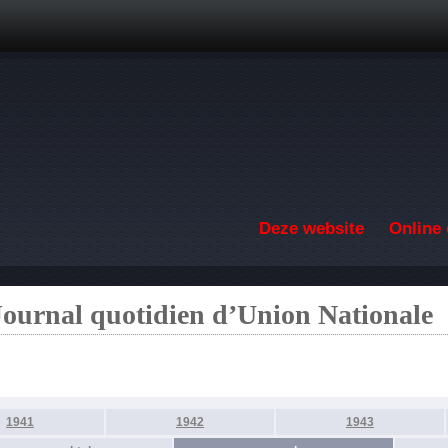
Overslaan en naar de inhoud gaan
Deze website
Online 
Journal quotidien d’Union Nationale
1941
1942
1943