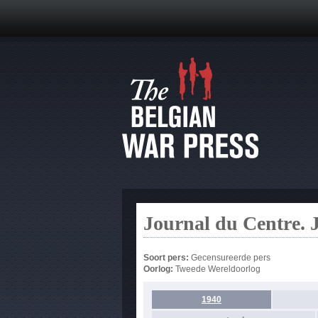
Journal du Centre. 
Soort pers:
Gecensureerde pers
Oorlog:
Tweede Wereldoorlog
1940