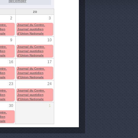
december
zo
2
3
ntre.
Journal du Centre.
dien
Journal quotidien
nale
d’Union Nationale
9
10
ntre.
Journal du Centre.
dien
Journal quotidien
nale
d’Union Nationale
16
17
ntre.
Journal du Centre.
dien
Journal quotidien
nale
d’Union Nationale
23
24
ntre.
Journal du Centre.
dien
Journal quotidien
nale
d’Union Nationale
30
1
ntre.
dien
nale